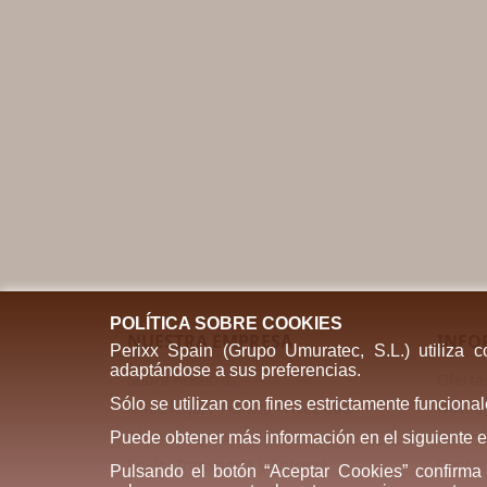
POLÍTICA SOBRE COOKIES
NUESTRA EMPRESA
INFO
Perixx Spain (Grupo Umuratec, S.L.) utiliza 
adaptándose a sus preferencias.
Sobre nosotros
Oferta
Sólo se utilizan con fines estrictamente funcion
Aviso legal / Política Privacidad
Noved
Términos y condiciones
Los má
Puede obtener más información en el siguiente 
Envío. Transporte y Entrega
Contac
Pulsando el botón “Aceptar Cookies” confirma