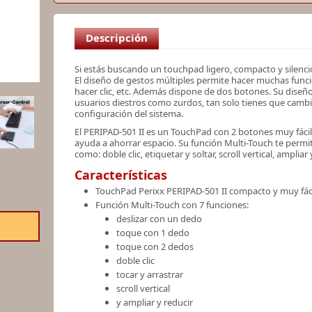
Descripción
Si estás buscando un touchpad ligero, compacto y silencio
El diseño de gestos múltiples permite hacer muchas funcione
hacer clic, etc. Además dispone de dos botones. Su diseño
usuarios diestros como zurdos, tan solo tienes que cambi
configuración del sistema.
El PERIPAD-501 II es un TouchPad con 2 botones muy fácil 
ayuda a ahorrar espacio. Su función Multi-Touch te perm
como: doble clic, etiquetar y soltar, scroll vertical, ampliar y
Características
TouchPad Perixx PERIPAD-501 II compacto y muy fáci
Función Multi-Touch con 7 funciones:
deslizar con un dedo
toque con 1 dedo
toque con 2 dedos
doble clic
tocar y arrastrar
scroll vertical
y ampliar y reducir