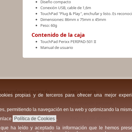
Diseño compacto
Conexión USB, cable de 1,6m
TouchPad "Plug & Play", enchufar y listo. Es recono
Dimensiones: 86mm x 75mm x 45mm
Peso: 60g
Contenido de la caja
TouchPad Perixx PERIPAD-501 II
Manual de usuario
RMACIÓN DE INTERÉS
MI CUENTA
cookies propias y de terceros para ofrecer una mejor experi
s
Información personal
ales, permitiendo la navegación en la web y optimizando la mism
ades
Pedidos
s vendidos
Facturas por abono
enlace
Política de Cookies
.
te con nosotros
Direcciones
 que ha leído y aceptado la información que le hemos pre