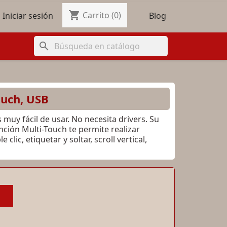
shopping_cart

Carrito
(0)
Blog
Iniciar sesión
search
ouch, USB
muy fácil de usar. No necesita drivers. Su
ción Multi-Touch te permite realizar
c, etiquetar y soltar, scroll vertical,