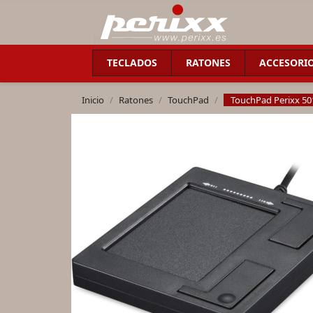
TECLADOS
RATONES
ACCESORI
Inicio
Ratones
TouchPad
TouchPad Perixx 501