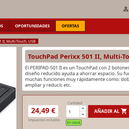
OS
OPORTUNIDADES
OFERTAS
 II, Multi-Touch, USB
TouchPad Perixx 501 II, Multi-T
El PERIPAD-501 II es un TouchPad con 2 botones 
diseño reducido ayuda a ahorrar espacio. Su fun
muchas funciones muy rápidamente como: doble cli
ampliar y reducir, etc.
Cantidad
24,49 €

AÑADIR AL
Impuestos incluidos
En stock