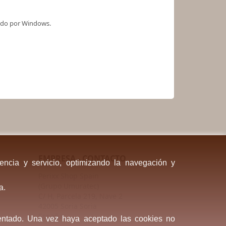
cido por Windows.
EMPRESA - CONTACTO
encia y servicio, optimizando la navegación y
Perixx Shop Spain
(Grupo Umuratec)
a.
C/ H, Parcela 219, Nave 2
42005 Soria Soria
España
sentado. Una vez haya aceptado las cookies no