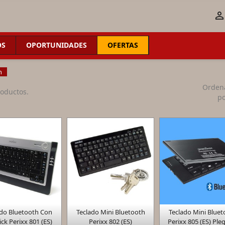
OS
OPORTUNIDADES
OFERTAS
h
Orden
roductos.
po



ado Bluetooth Con
Teclado Mini Bluetooth
Teclado Mini Bluet
Vista rápida
Vista rápida
Vista rápid
ick Perixx 801 (ES)
Perixx 802 (ES)
Perixx 805 (ES) Ple