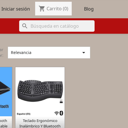
shopping_cart

Carrito
(0)
Blog
Iniciar sesión
search
ar

Relevancia
r:

ooth
Teclado Ergonómico
a
Vista rápida
gable
Inalámbrico Y Bluetooth