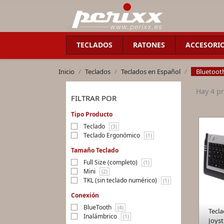
TECLADOS
RATONES
ACCESORI
Inicio
Teclados
Teclados en Español
Bluetoot
Hay 4 p
FILTRAR POR
Tipo Producto
Teclado
(3)
Teclado Ergonómico
(1)
Tamaño Teclado
Full Size (completo)
(1)
Mini
(2)
TKL (sin teclado numérico)
(1)
Conexión
BlueTooth
(4)
Tecl
Inalámbrico
(1)
Joyst