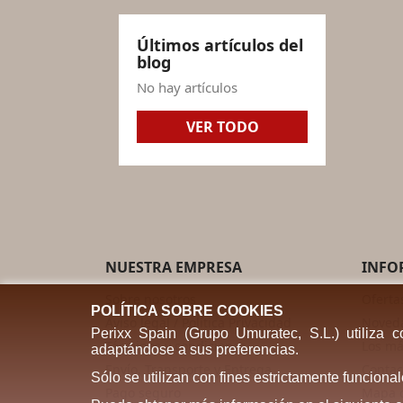
Últimos artículos del
blog
No hay artículos
VER TODO
NUESTRA EMPRESA
INFO
Sobre nosotros
Oferta
POLÍTICA SOBRE COOKIES
Aviso legal / Política Privacidad
Noved
Perixx Spain (Grupo Umuratec, S.L.) utiliza 
Términos y condiciones
Los má
adaptándose a sus preferencias.
Envío. Transporte y Entrega
Contac
Sólo se utilizan con fines estrictamente funcion
Pago seguro
Mapa d