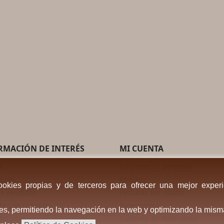
RMACIÓN DE INTERÉS
MI CUENTA
s
Información personal
ades
Pedidos
cookies propias y de terceros para ofrecer una mejor experi
s vendidos
Facturas por abono
te con nosotros
Direcciones
ales, permitiendo la navegación en la web y optimizando la mism
el sitio
Cupones de descuento