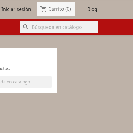
shopping_cart

Carrito
(0)
Blog
Iniciar sesión
search
ctos.