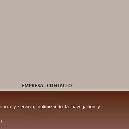
EMPRESA - CONTACTO
Perixx Shop Spain
(Grupo Umuratec)
encia y servicio, optimizando la navegación y
C/ H, Parcela 219, Nave 2
42005 Soria Soria
España
a.