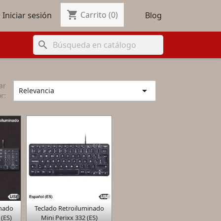
shopping_cart

Carrito
(0)
Blog
Iniciar sesión
search
ar

Relevancia
r:

inado
Teclado Retroiluminado
a
Vista rápida
 (ES)
Mini Perixx 332 (ES)