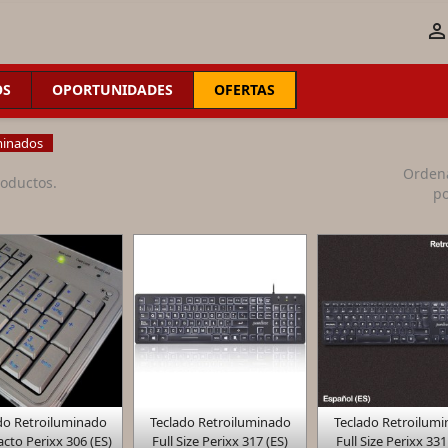
OS
OPORTUNIDADES
OFERTAS
minados
Orden
roductos.
po



do Retroiluminado
Teclado Retroiluminado
Teclado Retroilum
Vista rápida
Vista rápida
Vista rápid
to Perixx 306 (ES)
Full Size Perixx 317 (ES)
Full Size Perixx 331