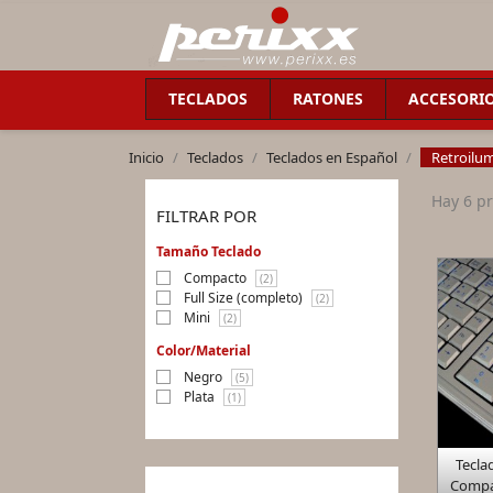
TECLADOS
RATONES
ACCESORI
Inicio
Teclados
Teclados en Español
Retroilu
Hay 6 p
FILTRAR POR
Tamaño Teclado
Compacto
(2)
Full Size (completo)
(2)
Mini
(2)
Color/Material
Negro
(5)
Plata
(1)
Tecla
Compac