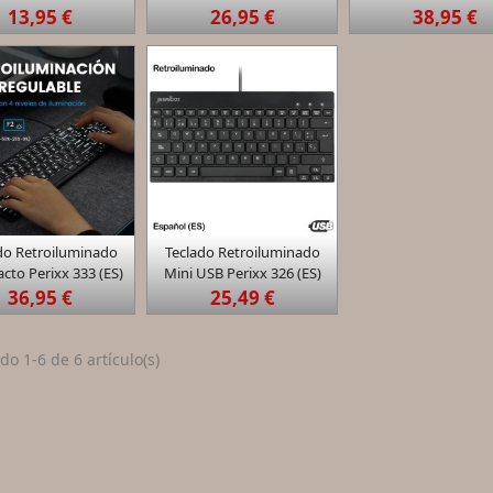
13,95 €
26,95 €
38,95 €


do Retroiluminado
Teclado Retroiluminado
Vista rápida
Vista rápida
to Perixx 333 (ES)
Mini USB Perixx 326 (ES)
36,95 €
25,49 €
o 1-6 de 6 artículo(s)