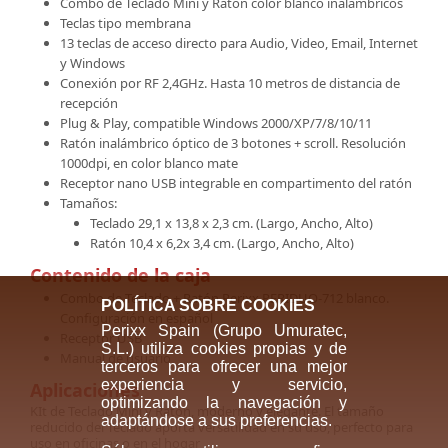
Combo de Teclado Mini y Ratón color blanco inalámbricos
Teclas tipo membrana
13 teclas de acceso directo para Audio, Video, Email, Internet
y Windows
Conexión por RF 2,4GHz. Hasta 10 metros de distancia de
recepción
Plug & Play, compatible Windows 2000/XP/7/8/10/11
Ratón inalámbrico óptico de 3 botones + scroll. Resolución
1000dpi, en color blanco mate
Receptor nano USB integrable en compartimento del ratón
Tamaños:
Teclado 29,1 x 13,8 x 2,3 cm. (Largo, Ancho, Alto)
Ratón 10,4 x 6,2x 3,4 cm. (Largo, Ancho, Alto)
Contenido de la caja
Combo de Teclado + Ratón Perixx PERIDUO-712 blanco.
POLÍTICA SOBRE COOKIES
Configuración en español
Perixx Spain (Grupo Umuratec,
Receptor USB
S.L.) utiliza cookies propias y de
Manual de usuario
terceros para ofrecer una mejor
experiencia y servicio,
Aplicaciones
optimizando la navegación y
KIt de Teclado Mini y Ratón, moderno y elegante. El tamaño
adaptándose a sus preferencias.
reducido del Teclado aporta versatilidad en su uso, perfecto para
uso en oficinas o en el hogar