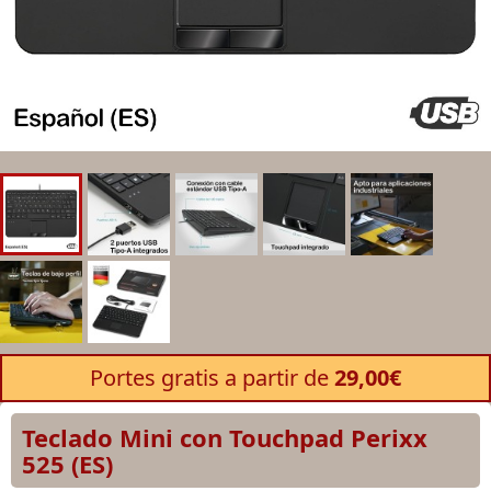
Portes gratis a partir de
29,00€
Teclado Mini con Touchpad Perixx
525 (ES)