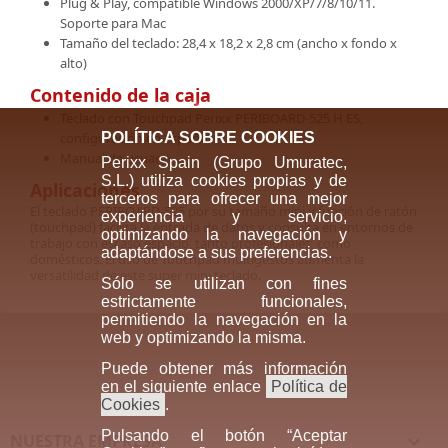
Plug & Play, compatible Windows 2000/XP/7/8/10/11.
Soporte para Mac
Tamaño del teclado: 28,4 x 18,2 x 2,8 cm (ancho x fondo x
alto)
Contenido de la caja
Teclado con Touchpad Perixx PERIBOARD-525 H ES,
configuración en español
POLÍTICA SOBRE COOKIES
Manual de usuario
Perixx Spain (Grupo Umuratec,
S.L.) utiliza cookies propias y de
Aplicaciones
terceros para ofrecer una mejor
El teclado PERIBOARD-525 por su tamaño mini y función de ratón
experiencia y servicio,
(touchpad) facilita la entrada de datos y consulta en entornos de
optimizando la navegación y
trabajo con escaso espacio, tanto profesionales como
adaptándose a sus preferencias.
domésticos. El uso de Touchpad multigestos aumenta la
versatilidad de este super mini teclado.
Sólo se utilizan con fines
estrictamente funcionales,
permitiendo la navegación en la
web y optimizando la misma.
Puede obtener más información
en el siguiente enlace
Política de
Cookies
.
Pulsando el botón “Aceptar
NUESTRA EMPRESA
