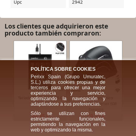
Upc
2942
Los clientes que adquirieron este
producto también compraron:
POLÍTICA SOBRE COOKIES
Perixx Spain (Grupo Umuratec,
S.L.) utiliza cookies propias y de
terceros para ofrecer una mejor
experiencia y servicio,


Teclado Numérico USB-C
Ratón Ergonómico
Vista rápida
Vista rápida
optimizando la navegación y
Perixx 202
Inalámbrico Perixx 608
adaptándose a sus preferencias.
Diestros
Sólo se utilizan con fines
16,95 €
19,95 €
estrictamente funcionales,
permitiendo la navegación en la
web y optimizando la misma.