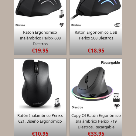


Ratón Ergonómico
Ratón Ergonómico USB
Quick view
Quick view
Inalámbrico Perixx 608
Perixx 508 Diestros
Diestros
€19.95
€18.95


Ratón Inalámbrico Perixx
Copy Of Ratón Ergonómico
Quick view
Quick view
621, Diseño Ergonómico
Inalámbrico Perixx 719
Diestros, Recargable
€10.95
€33.95