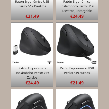


Ratón Ergonómico USB
Ratón Ergonómico
Quick view
Quick view
Perixx 519 Diestros
Inalámbrico Perixx 719
Diestros, Recargable
€21.49
€24.49


Ratón Ergonómico
Ratón Ergonómico USB
Quick view
Quick view
Inalámbrico Perixx 719
Perixx 519 Zurdos
Zurdos
€24.49
€21.49