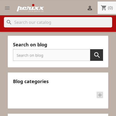
shopping_cart


(0)
search
Search on blog
Blog categories
add