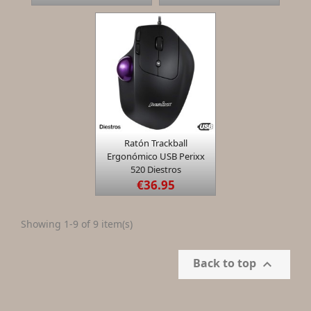

Ratón Trackball
Quick view
Ergonómico USB Perixx
520 Diestros
€36.95
Showing 1-9 of 9 item(s)
Back to top
