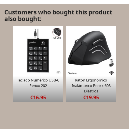
Customers who bought this product
also bought:


Teclado Numérico USB-C
Ratón Ergonómico
Quick view
Quick view
Perixx 202
Inalámbrico Perixx 608
Diestros
€16.95
€19.95