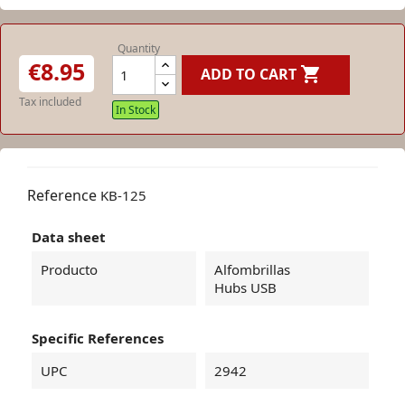
Quantity
€8.95

ADD TO CART
Tax included
In Stock
Reference
KB-125
Data sheet
Producto
Alfombrillas
Hubs USB
Specific References
UPC
2942