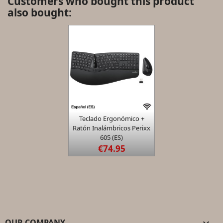
Customers who bought this product
also bought:

Teclado Ergonómico +
Quick view
Ratón Inalámbricos Perixx
605 (ES)
€74.95
OUR COMPANY