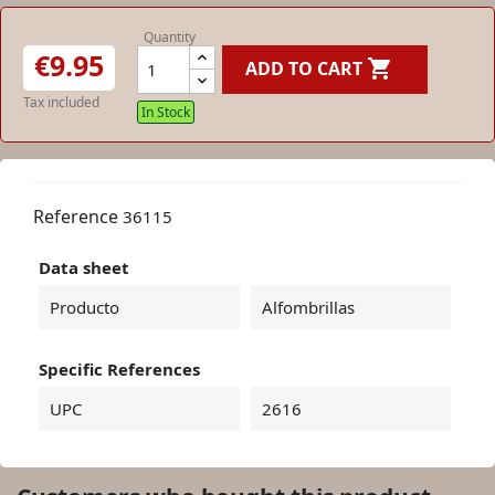
Quantity
€9.95

ADD TO CART
Tax included
In Stock
Reference
36115
Data sheet
Producto
Alfombrillas
Specific References
UPC
2616